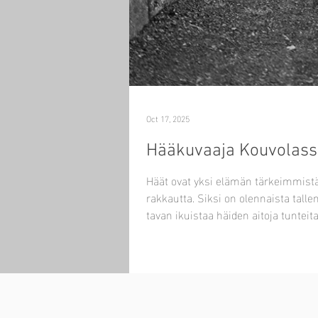
Oct 17, 2025
Hääkuvaaja Kouvolassa
Häät ovat yksi elämän tärkeimmistä 
rakkautta. Siksi on olennaista tall
tavan ikuistaa häiden aitoja tuntei
hääkuvaus on loistava valinta ja mit