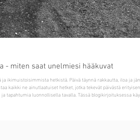
 - miten saat unelmiesi hääkuvat
ja ikimuistoisimmista hetkistä. Päivä täynnä rakkautta, iloa ja jä
entaa kaikki ne ainutlaatuiset hetket, jotka tekevät päivästä erity
ta ja tapahtumia luonnollisella tavalla. Tässä blogikirjoituksessa 
en voit varmistaa, että