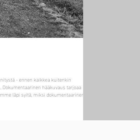
nnitystä - ennen kaikkea kuitenkin
isen. Dokumentaarinen hääkuvaus tarjoaa
käymme läpi syitä, miksi dokumentaarinen