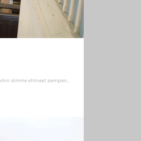
einen, kuin mihin olimme ehtineet aiempien...