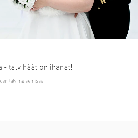
- talvihäät on ihanat!
joen talvimaisemissa