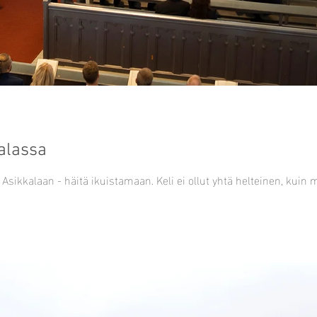
alassa
Kesäkuun alussa otin suunan kohti Asikkalaan - häitä ikuistamaan. Keli ei ollut yhtä helt