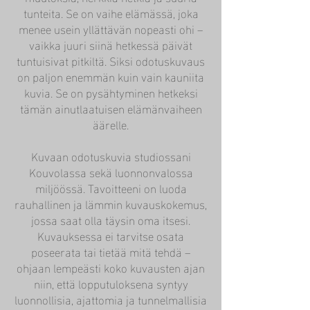
tunteita. Se on vaihe elämässä, joka
menee usein yllättävän nopeasti ohi –
vaikka juuri siinä hetkessä päivät
tuntuisivat pitkiltä. Siksi odotuskuvaus
on paljon enemmän kuin vain kauniita
kuvia. Se on pysähtyminen hetkeksi
tämän ainutlaatuisen elämänvaiheen
äärelle.
Kuvaan odotuskuvia studiossani
Kouvolassa sekä luonnonvalossa
miljöössä. Tavoitteeni on luoda
rauhallinen ja lämmin kuvauskokemus,
jossa saat olla täysin oma itsesi.
Kuvauksessa ei tarvitse osata
poseerata tai tietää mitä tehdä –
ohjaan lempeästi koko kuvausten ajan
niin, että lopputuloksena syntyy
luonnollisia, ajattomia ja tunnelmallisia