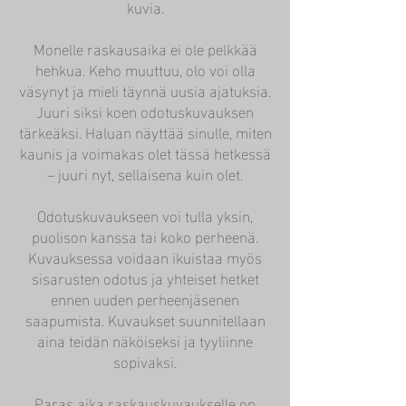
kuvia.
Monelle raskausaika ei ole pelkkää
hehkua. Keho muuttuu, olo voi olla
väsynyt ja mieli täynnä uusia ajatuksia.
Juuri siksi koen odotuskuvauksen
tärkeäksi. Haluan näyttää sinulle, miten
kaunis ja voimakas olet tässä hetkessä
– juuri nyt, sellaisena kuin olet.
Odotuskuvaukseen voi tulla yksin,
puolison kanssa tai koko perheenä.
Kuvauksessa voidaan ikuistaa myös
sisarusten odotus ja yhteiset hetket
ennen uuden perheenjäsenen
saapumista. Kuvaukset suunnitellaan
aina teidän näköiseksi ja tyyliinne
sopivaksi.
Paras aika raskauskuvaukselle on