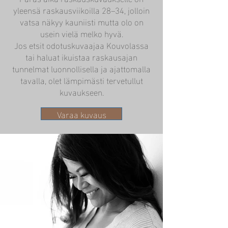
yleensä raskausviikoilla 28–34, jolloin
vatsa näkyy kauniisti mutta olo on
usein vielä melko hyvä.
Jos etsit odotuskuvaajaa Kouvolassa
tai haluat ikuistaa raskausajan
tunnelmat luonnollisella ja ajattomalla
tavalla, olet lämpimästi tervetullut
kuvaukseen.
Varaa kuvaus