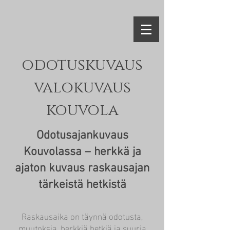
odotuskuvaus
valokuvaus
kouvola
Odotusajankuvaus
Kouvolassa – herkkä ja
ajaton kuvaus raskausajan
tärkeistä hetkistä
Raskausaika on täynnä odotusta,
muutoksia, herkkiä hetkiä ja suuria