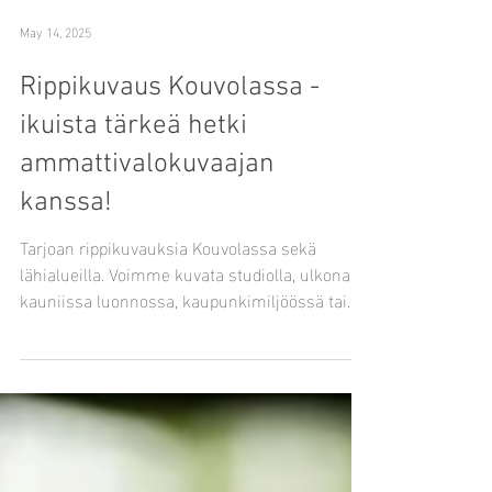
May 14, 2025
Rippikuvaus Kouvolassa -
ikuista tärkeä hetki
ammattivalokuvaajan
kanssa!
Tarjoan rippikuvauksia Kouvolassa sekä
lähialueilla. Voimme kuvata studiolla, ulkona
kauniissa luonnossa, kaupunkimiljöössä tai
jossain erityisessä paikassa, joka on nuorelle
tärkeä. Esimerkiksi kesäiset niityt, metsät,
veden äärellä olevat maisemat tai urbaanit
ympäristöt tuovat kuviin upeaa tunnelmaa.