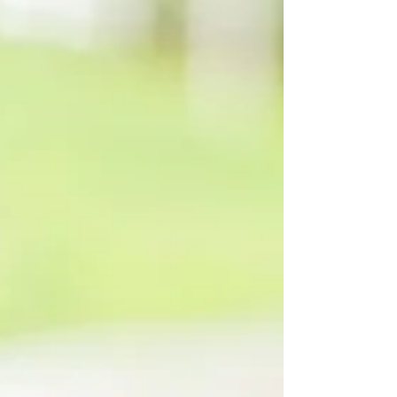
Valitaan yhdessä paikka, joka sopii juuri sinun
tyyliisi