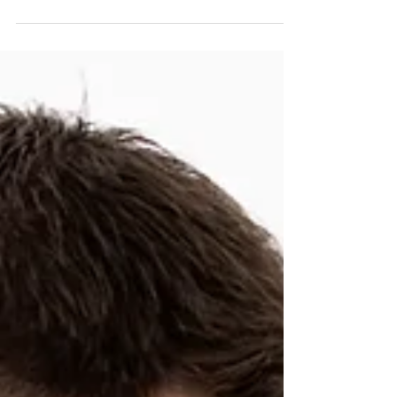
Ylioppilaskuvaus Kouvolassa
Kuvaan suurimmaksi osaksi perheitä ja pieniä
lapsia. Sitä ihanampi onkin aina välillä kuvata
myös nuoria aikuisia, ketkä on just...