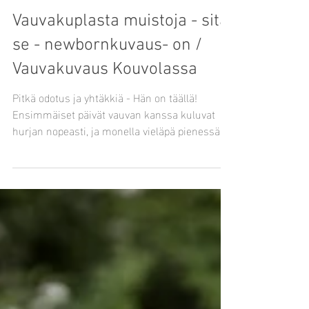
May 18, 2021
Vauvakuplasta muistoja - sitä
se - newbornkuvaus- on /
Vauvakuvaus Kouvolassa
Pitkä odotus ja yhtäkkiä - Hän on täällä!
Ensimmäiset päivät vauvan kanssa kuluvat
hurjan nopeasti, ja monella vieläpä pienessä
sumussa....