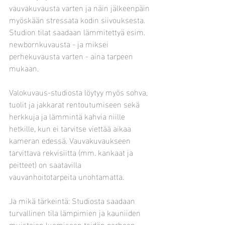
vauvakuvausta varten ja näin jälkeenpäin 
myöskään stressata kodin siivouksesta. 
Studion tilat saadaan lämmitettyä esim. 
newbornkuvausta - ja miksei 
perhekuvausta varten - aina tarpeen 
mukaan. 
Valokuvaus-studiosta löytyy myös sohva, 
tuolit ja jakkarat rentoutumiseen sekä 
herkkuja ja lämmintä kahvia niille 
hetkille, kun ei tarvitse viettää aikaa 
kameran edessä. Vauvakuvaukseen 
tarvittava rekvisiitta (mm. kankaat ja 
peitteet) on saatavilla 
vauvanhoitotarpeita unohtamatta. 
Ja mikä tärkeintä: Studiosta saadaan 
turvallinen tila lämpimien ja kauniiden 
muistojen luomiseen teidän perheen 