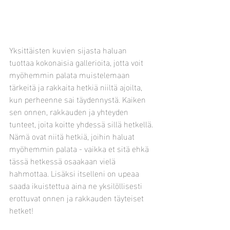
Yksittäisten kuvien sijasta haluan 
tuottaa kokonaisia gallerioita, jotta voit 
myöhemmin palata muistelemaan 
tärkeitä ja rakkaita hetkiä niiltä ajoilta, 
kun perheenne sai täydennystä. Kaiken 
sen onnen, rakkauden ja yhteyden 
tunteet, joita koitte yhdessä sillä hetkellä. 
Nämä ovat niitä hetkiä, joihin haluat 
myöhemmin palata - vaikka et sitä ehkä 
tässä hetkessä osaakaan vielä 
hahmottaa. Lisäksi itselleni on upeaa 
saada ikuistettua aina ne yksilöllisesti 
erottuvat onnen ja rakkauden täyteiset 
hetket!