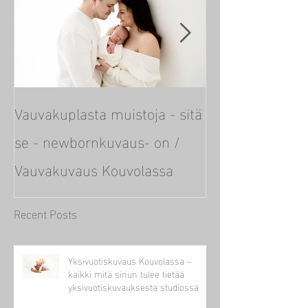
Vauvakuplasta muistoja - sitä
Mustavalkoisia l
se - newbornkuvaus- on /
ajaton klassikk
Vauvakuvaus Kouvolassa
Kouvola)
Recent Posts
Yksivuotiskuvaus Kouvolassa –
kaikki mitä sinun tulee tietää
yksivuotiskuvauksesta studiossa