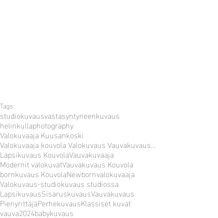
Tags:
studiokuvaus
vastasyntyneenkuvaus
helinkullaphotography
Valokuvaaja Kuusankoski
Valokuvaaja kouvola Valokuvaus VauvakuvausPerhekuvaus Lapsikuvaus Newbornkuvaus Newbornvalokuvaaja
Lapsikuvaus Kouvola
Vauvakuvaaja
Modernit valokuvat
Vauvakuvaus Kouvola
bornkuvaus Kouvola
Newbornvalokuvaaja
Valokuvaus-studio
kuvaus studiossa
Lapsikuvaus
Sisaruskuvaus
Vauvakuvaus
Pienyrittäjä
Perhekuvaus
Klassiset kuvat
vauva2024
babykuvaus